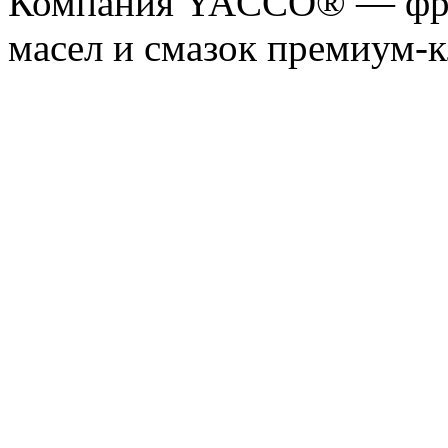
Компания YACCO® — фра
масел и смазок премиум-кл