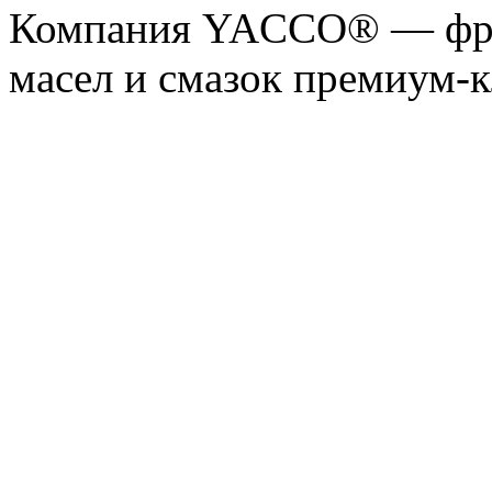
Компания YACCO® — фра
масел и смазок премиум-кл